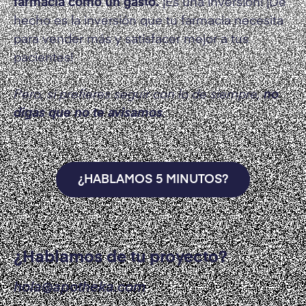
farmacia como un gasto.
¡Es una inversión! ¡De
hecho es la inversión que tu farmacia necesita
para vender más y satisfacer mejor a tus
pacientes!
Pero, si prefieres seguir con lo de siempre,
no
digas que no te avisamos
.
¿HABLAMOS 5 MINUTOS?
¿Hablamos de tu proyecto?
hola@apotheka.com