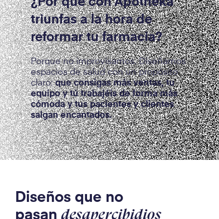
¿Por qué con Apotheka
triunfas a la hora de
reformar tu farmacia?
Porque no improvisamos. Diseñamos
espacios de salud con un propósito
claro:
que consigas más ventas, tu
equipo y tú trabajéis de forma más
cómoda y tus pacientes y clientes
salgan encantados.
Diseños que no
pasan
desapercibidios