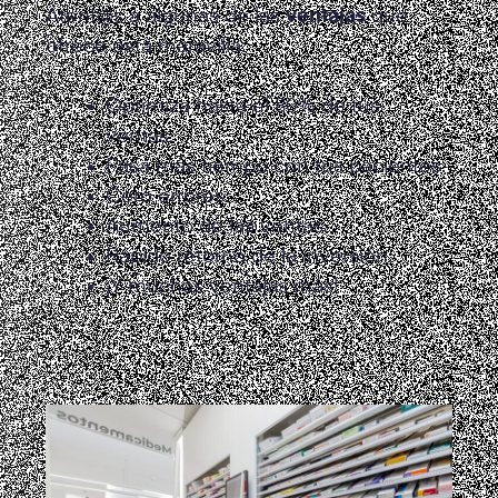
Atent@s a algunas de las
ventajas
que
ofrece esta maravilla:
Optimiza hasta el 80% de tus
ventas.
Pasa más tiempo con tus pacientes.
Cero errores.
Aumento de las ventas.
Rápido retorno de la inversión.
¡Y muchas ventajas más!